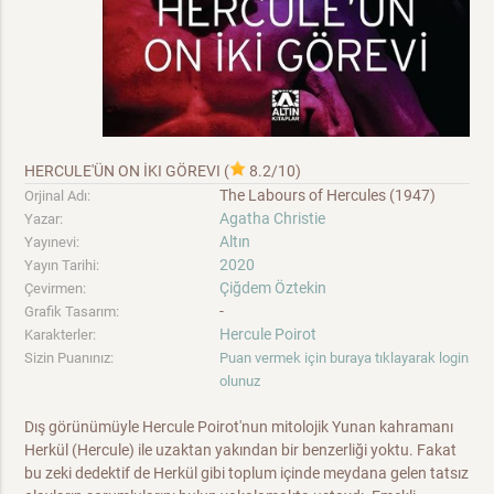
HERCULE'ÜN ON İKI GÖREVI
(
8.2/10
)
The Labours of Hercules (1947)
Orjinal Adı:
Agatha Christie
Yazar:
Altın
Yayınevi:
2020
Yayın Tarihi:
Çiğdem Öztekin
Çevirmen:
-
Grafik Tasarım:
Hercule Poirot
Karakterler:
Sizin Puanınız:
Puan vermek için buraya tıklayarak login
olunuz
Dış görünümüyle Hercule Poirot'nun mitolojik Yunan kahramanı
Herkül (Hercule) ile uzaktan yakından bir benzerliği yoktu. Fakat
bu zeki dedektif de Herkül gibi toplum içinde meydana gelen tatsız