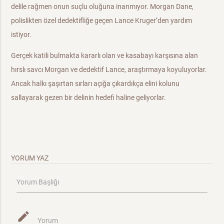
delile rağmen onun suçlu oluğuna inanmıyor. Morgan Dane,
polislikten özel dedektifliğe geçen Lance Kruger’den yardım
istiyor.
Gerçek katili bulmakta kararlı olan ve kasabayı karşısına alan
hırslı savcı Morgan ve dedektif Lance, araştırmaya koyuluyorlar.
Ancak halkı şaşırtan sırları açığa çıkardıkça elini kolunu
sallayarak gezen bir delinin hedefi haline geliyorlar.
YORUM YAZ
Yorum Başlığı
mode_edit
Yorum