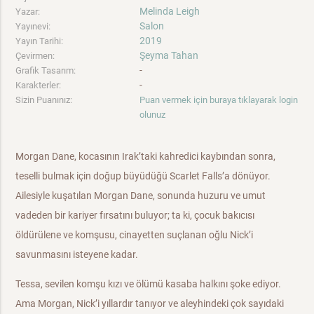
Melinda Leigh
Yazar:
Salon
Yayınevi:
2019
Yayın Tarihi:
Şeyma Tahan
Çevirmen:
-
Grafik Tasarım:
-
Karakterler:
Sizin Puanınız:
Puan vermek için buraya tıklayarak login
olunuz
Morgan Dane, kocasının Irak’taki kahredici kaybından sonra,
teselli bulmak için doğup büyüdüğü Scarlet Falls’a dönüyor.
Ailesiyle kuşatılan Morgan Dane, sonunda huzuru ve umut
vadeden bir kariyer fırsatını buluyor; ta ki, çocuk bakıcısı
öldürülene ve komşusu, cinayetten suçlanan oğlu Nick’i
savunmasını isteyene kadar.
Tessa, sevilen komşu kızı ve ölümü kasaba halkını şoke ediyor.
Ama Morgan, Nick’i yıllardır tanıyor ve aleyhindeki çok sayıdaki