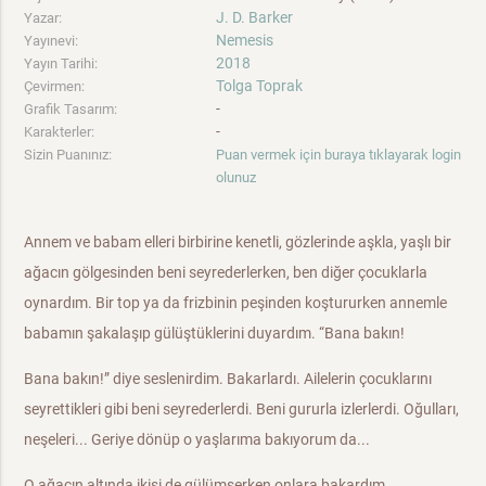
J. D. Barker
Yazar:
Nemesis
Yayınevi:
2018
Yayın Tarihi:
Tolga Toprak
Çevirmen:
-
Grafik Tasarım:
-
Karakterler:
Sizin Puanınız:
Puan vermek için buraya tıklayarak login
olunuz
Annem ve babam elleri birbirine kenetli, gözlerinde aşkla, yaşlı bir
ağacın gölgesinden beni seyrederlerken, ben diğer çocuklarla
oynardım. Bir top ya da frizbinin peşinden koştururken annemle
babamın şakalaşıp gülüştüklerini duyardım. “Bana bakın!
Bana bakın!” diye seslenirdim. Bakarlardı. Ailelerin çocuklarını
seyrettikleri gibi beni seyrederlerdi. Beni gururla izlerlerdi. Oğulları,
neşeleri... Geriye dönüp o yaşlarıma bakıyorum da...
O ağacın altında ikisi de gülümserken onlara bakardım.