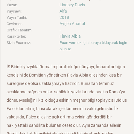
Lindsey Davis
Yazar:
Alfa
Yayınevi:
2018
Yayın Tarihi:
Ayşen Anadol
Çevirmen:
-
Grafik Tasarım:
Flavia Albia
Karakterler:
Sizin Puanınız:
Puan vermek için buraya tıklayarak login
olunuz
İS Birinci yüzyılda Roma İmparatorluğu dünyayı, İmparatorluğun
kendisini de Domitian yönetirken Flavia Albia ailesinden kısa bir
süreliğine de olsa uzaklaşmaya hazırdır. Bunaltan temmuz
sıcaklarına rağmen onları sahildeki yazlıklarında bırakıp Roma’ya
döner. Mesleğini, kızı olduğu eskinin meşhur bilgi toplayıcısı Didius
Falco’dan almış birisi olarak işe dönmesinin vakti gelmiştir. İlk
vakası da, Falco ailesine açık artırma evinin gönderdiği bir
nakliyattaki sandıkta bulunan ceset olur. Aynı zamanda ailenin
Roma’daki tek temsilcisi olarak cesedi teşhis etmek, neden