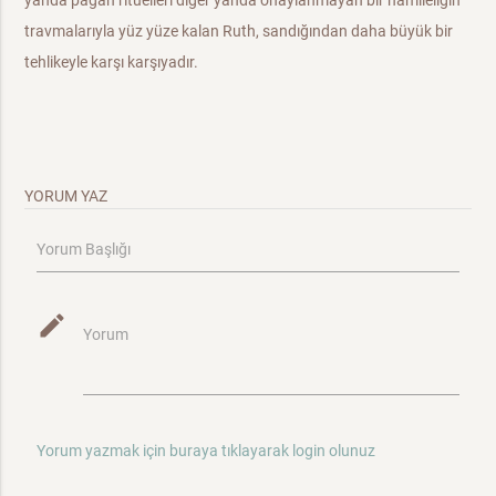
yanda pagan ritüelleri diğer yanda onaylanmayan bir hamileliğin
travmalarıyla yüz yüze kalan Ruth, sandığından daha büyük bir
tehlikeyle karşı karşıyadır.
YORUM YAZ
Yorum Başlığı
mode_edit
Yorum
Yorum yazmak için buraya tıklayarak login olunuz