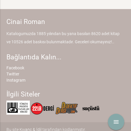
Cinai Roman
Katalogumuzda 1885 yılından bu yana basılan 8620 adet kitap
ve 10526 adet baskısı bulunmaktadır. Geceleri okumayınız!..
Bağlantıda Kalın...
Facebook
Twitter
Instagram
İlgili Siteler
menu
Bu site
Kıvanç & İdil
tarafından kodlanmıştır.