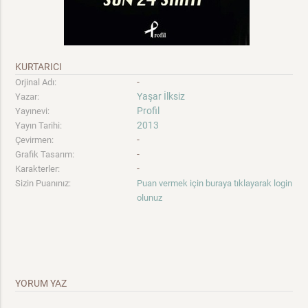
KURTARICI
-
Orjinal Adı:
Yaşar İlksiz
Yazar:
Profil
Yayınevi:
2013
Yayın Tarihi:
-
Çevirmen:
-
Grafik Tasarım:
-
Karakterler:
Sizin Puanınız:
Puan vermek için buraya tıklayarak login
olunuz
YORUM YAZ