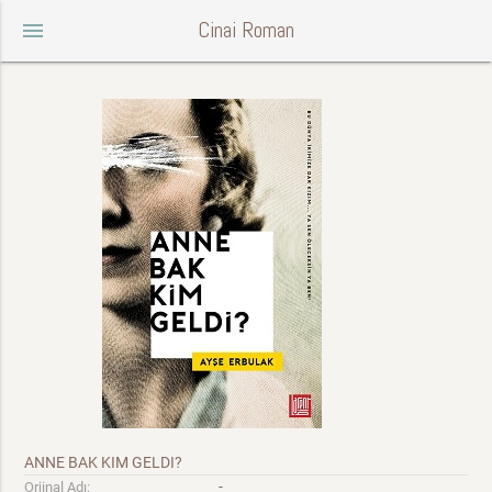
Cinai Roman
menu
ANNE BAK KIM GELDI?
-
Orjinal Adı: