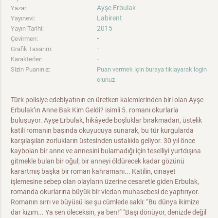
Ayşe Erbulak
Yazar:
Labirent
Yayınevi:
2015
Yayın Tarihi:
-
Çevirmen:
-
Grafik Tasarım:
-
Karakterler:
Sizin Puanınız:
Puan vermek için buraya tıklayarak login
olunuz
Türk polisiye edebiyatının en üretken kalemlerinden biri olan Ayşe
Erbulak’ın Anne Bak Kim Geldi? isimli 5. romanı okurlarla
buluşuyor. Ayşe Erbulak, hikâyede boşluklar bırakmadan, üstelik
katili romanın başında okuyucuya sunarak, bu tür kurgularda
karşılaşılan zorlukların üstesinden ustalıkla geliyor. 30 yıl önce
kaybolan bir anne ve annesini bulamadığı için teselliyi yurtdışına
gitmekle bulan bir oğul; bir anneyi öldürecek kadar gözünü
karartmış başka bir roman kahramanı... Katilin, cinayet
işlemesine sebep olan olayların üzerine cesaretle giden Erbulak,
romanda okurlarına büyük bir vicdan muhasebesi de yaptırıyor.
Romanın sırrı ve büyüsü ise şu cümlede saklı: “Bu dünya ikimize
dar kızım... Ya sen öleceksin, ya ben!” "Başı dönüyor, denizde değil