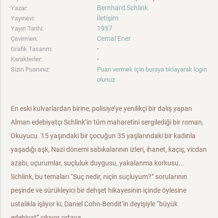
Bernhard Schlink
Yazar:
İletişim
Yayınevi:
1997
Yayın Tarihi:
Cemal Ener
Çevirmen:
-
Grafik Tasarım:
-
Karakterler:
Sizin Puanınız:
Puan vermek için buraya tıklayarak login
olunuz
En eski kulvarlardan birine, polisiye’ye yenilikçi bir dalış yapan
Alman edebiyatçı Schlink’in tüm maharetini sergilediği bir roman,
Okuyucu. 15 yaşındaki bir çocuğun 35 yaşlarındaki bir kadınla
yaşadığı aşk, Nazi dönemi sabıkalarının izleri, ihanet, kaçış, vicdan
azabı, uçurumlar, suçluluk duygusu, yakalanma korkusu...
Schlink, bu temaları “Suç nedir, niçin suçluyum?” sorularının
peşinde ve sürükleyici bir dehşet hikayesinin içinde öylesine
ustalıkla işliyor ki, Daniel Cohn-Bendit’in deyişiyle “büyük
edebiyat” çıkıyor ortaya.