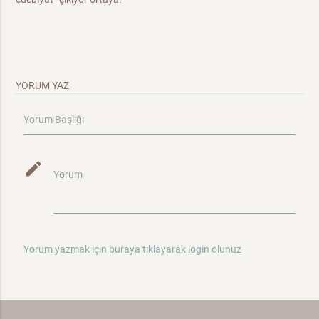
YORUM YAZ
Yorum Başlığı
mode_edit
Yorum
Yorum yazmak için buraya tıklayarak login olunuz