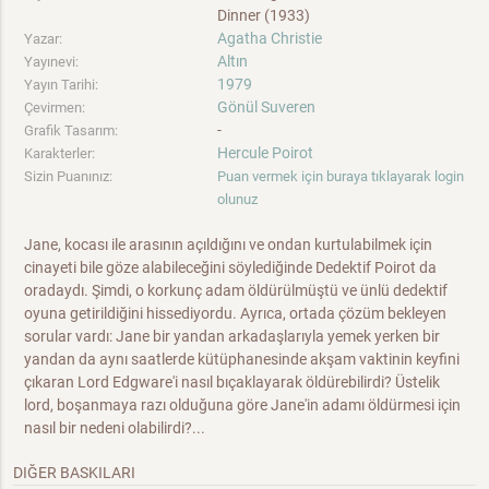
Dinner (1933)
Agatha Christie
Yazar:
Altın
Yayınevi:
1979
Yayın Tarihi:
Gönül Suveren
Çevirmen:
-
Grafik Tasarım:
Hercule Poirot
Karakterler:
Sizin Puanınız:
Puan vermek için buraya tıklayarak login
olunuz
Jane, kocası ile arasının açıldığını ve ondan kurtulabilmek için
cinayeti bile göze alabileceğini söylediğinde Dedektif Poirot da
oradaydı. Şimdi, o korkunç adam öldürülmüştü ve ünlü dedektif
oyuna getirildiğini hissediyordu. Ayrıca, ortada çözüm bekleyen
sorular vardı: Jane bir yandan arkadaşlarıyla yemek yerken bir
yandan da aynı saatlerde kütüphanesinde akşam vaktinin keyfini
çıkaran Lord Edgware'i nasıl bıçaklayarak öldürebilirdi? Üstelik
lord, boşanmaya razı olduğuna göre Jane'in adamı öldürmesi için
nasıl bir nedeni olabilirdi?...
DIĞER BASKILARI