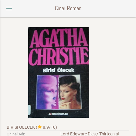
Cinai Roman
menu
BIRISI ÖLECEK
(
8.9/10
)
Lord Edgware Dies / Thirteen at
Orjinal Adı: