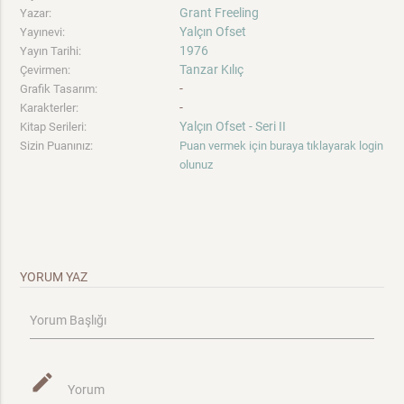
Grant Freeling
Yazar:
Yalçın Ofset
Yayınevi:
1976
Yayın Tarihi:
Tanzar Kılıç
Çevirmen:
-
Grafik Tasarım:
-
Karakterler:
Yalçın Ofset - Seri II
Kitap Serileri:
Sizin Puanınız:
Puan vermek için buraya tıklayarak login
olunuz
YORUM YAZ
Yorum Başlığı
mode_edit
Yorum