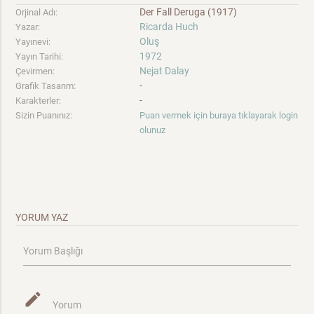
Der Fall Deruga (1917)
Orjinal Adı:
Ricarda Huch
Yazar:
Oluş
Yayınevi:
1972
Yayın Tarihi:
Nejat Dalay
Çevirmen:
-
Grafik Tasarım:
-
Karakterler:
Sizin Puanınız:
Puan vermek için buraya tıklayarak login
olunuz
YORUM YAZ
Yorum Başlığı
mode_edit
Yorum