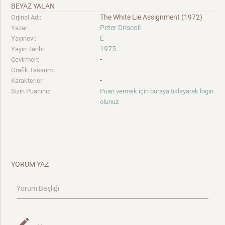
BEYAZ YALAN
The White Lie Assignment (1972)
Orjinal Adı:
Peter Driscoll
Yazar:
E
Yayınevi:
1975
Yayın Tarihi:
-
Çevirmen:
-
Grafik Tasarım:
-
Karakterler:
Sizin Puanınız:
Puan vermek için buraya tıklayarak login
olunuz
YORUM YAZ
Yorum Başlığı
mode_edit