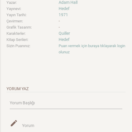
Adam Hall
Yazar:
Hedef
Yayınevi:
1971
Yayın Tarihi:
-
Çevirmen:
-
Grafik Tasarım:
Quiller
Karakterler:
Hedef
Kitap Serileri:
Sizin Puanınız:
Puan vermek için buraya tıklayarak login
olunuz
YORUM YAZ
Yorum Başlığı
mode_edit
Yorum