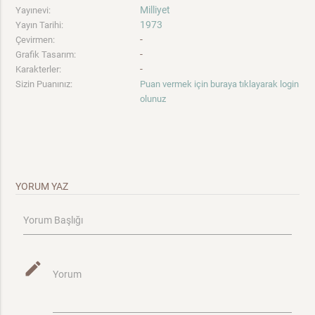
Milliyet
Yayınevi:
1973
Yayın Tarihi:
-
Çevirmen:
-
Grafik Tasarım:
-
Karakterler:
Sizin Puanınız:
Puan vermek için buraya tıklayarak login
olunuz
YORUM YAZ
Yorum Başlığı
mode_edit
Yorum