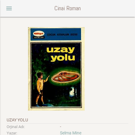
Cinai Roman
menu
UZAY YOLU
-
Orjinal Adı:
Selma Mine
Yazar: