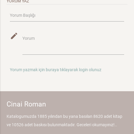
YORUM YAZ
Yorum Başlığı
mode_edit
Yorum
Yorum yazmak için buraya tıklayarak login olunuz
Cinai Roman
Katalogumuzda 1885 yılından bu yana basılan 8620 adet kitap
ve 10526 adet baskısı bulunmaktadır. Geceleri okumayınız!..