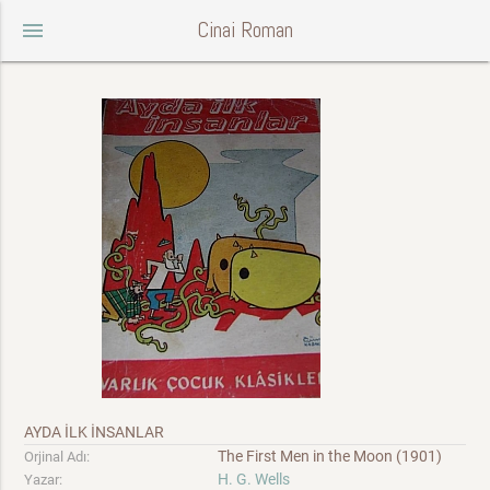
Cinai Roman
menu
AYDA İLK İNSANLAR
The First Men in the Moon (1901)
Orjinal Adı:
H. G. Wells
Yazar: