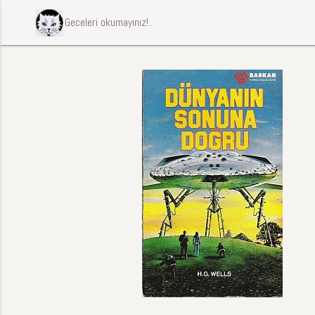
ccccci Geceleri okumayınız!..