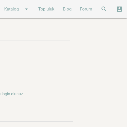
arrow_drop_down
search
account_box
Katalog
Topluluk
Blog
Forum
 login olunuz