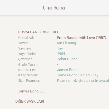
Cinai Roman
RUSYA'DAN SEVGILERLE
From Russia, with Love (1957)
Orjinal Adı:
Ian Fleming
Yazar:
Tay
Yayınevi:
1984
Yayın Tarihi:
Yakut Güneri
Çevirmen:
-
Grafik Tasarım:
James Bond
Karakterler:
James Bond Serileri - Tay
Kitap Serileri:
Sizin Puanınız:
Puan vermek için buraya tıklayarak
James Bond: 05
DIĞER BASKILARI