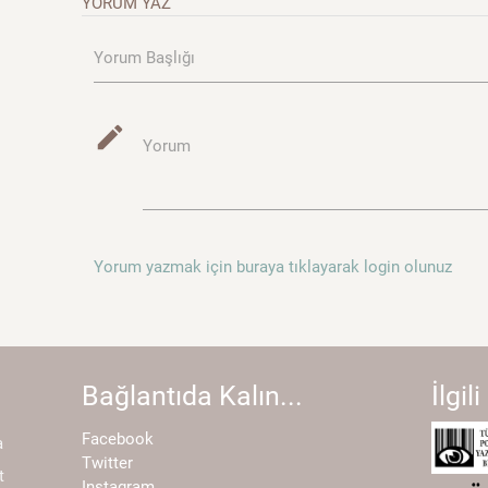
YORUM YAZ
Yorum Başlığı
mode_edit
Yorum
Yorum yazmak için buraya tıklayarak login olunuz
Bağlantıda Kalın...
İlgili
Facebook
a
Twitter
t
Instagram