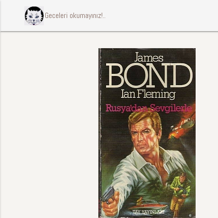
ccccci Geceleri okumayınız!..