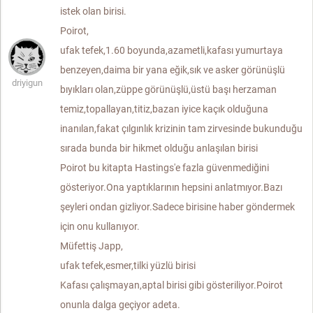
istek olan birisi.
Poirot,
ufak tefek,1.60 boyunda,azametli,kafası yumurtaya
benzeyen,daima bir yana eğik,sık ve asker görünüşlü
driyigun
bıyıkları olan,züppe görünüşlü,üstü başı herzaman
temiz,topallayan,titiz,bazan iyice kaçık olduğuna
inanılan,fakat çılgınlık krizinin tam zirvesinde bukunduğu
sırada bunda bir hikmet olduğu anlaşılan birisi
Poirot bu kitapta Hastings'e fazla güvenmediğini
gösteriyor.Ona yaptıklarının hepsini anlatmıyor.Bazı
şeyleri ondan gizliyor.Sadece birisine haber göndermek
için onu kullanıyor.
Müfettiş Japp,
ufak tefek,esmer,tilki yüzlü birisi
Kafası çalışmayan,aptal birisi gibi gösteriliyor.Poirot
onunla dalga geçiyor adeta.