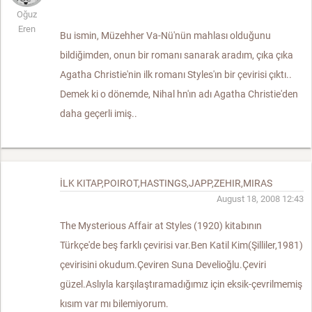
Oğuz
Eren
Bu ismin, Müzehher Va-Nü'nün mahlası olduğunu
bildiğimden, onun bir romanı sanarak aradım, çıka çıka
Agatha Christie'nin ilk romanı Styles'ın bir çevirisi çıktı..
Demek ki o dönemde, Nihal hn'ın adı Agatha Christie'den
daha geçerli imiş..
İLK KITAP,POIROT,HASTINGS,JAPP,ZEHIR,MIRAS
August 18, 2008 12:43
The Mysterious Affair at Styles (1920) kitabının
Türkçe'de beş farklı çevirisi var.Ben Katil Kim(Şilliler,1981)
çevirisini okudum.Çeviren Suna Develioğlu.Çeviri
güzel.Aslıyla karşılaştıramadığımız için eksik-çevrilmemiş
kısım var mı bilemiyorum.