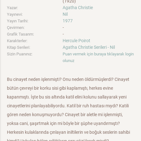
(1920)
Agatha Christie
Yazar:
Nil
Yayınevi:
1977
Yayın Tarihi:
-
Çevirmen:
-
Grafik Tasarım:
Hercule Poirot
Karakterler:
Agatha Christie Serileri - Nil
Kitap Serileri:
Sizin Puanınız:
Puan vermek için buraya tıklayarak login
olunuz
Bu cinayet neden işlenmişti? Onu neden öldürmüşlerdi? Cinayet
bütün çevreyi bir korku sisi gibi kaplamıştı, herkes evine
kapanmıştı. İşte bu sis altında katil elini kolunu sallayarak yeni
cinayetlerini planlayabiliyordu. Katil bir ruh hastası mıydı? Katili
gören neden konuşmuyordu? Cinayet bir aletle mi işlenmişti,
yoksa cani, şaşırtmak için mi böyle bir şüphe uyandırmıştı?
Herkesin kulaklarında çınlayan iniltilerin ve boğuk seslerin sahibi