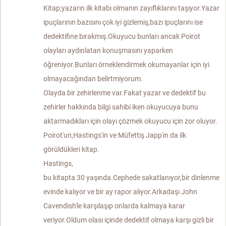
Kitap;yazarın ilk kitabı olmanın zayıflıklarını taşıyor.Yazar
ipuçlarının bazısını çok iyi gizlemiş,bazı ipuçlarını ise
dedektifine bırakmış.Okuyucu bunları ancak Poirot
olayları aydınlatan konuşmasını yaparken
öğreniyor.Bunları örneklendirmek okumayanlar için iyi
olmayacağından belirtmiyorum.
Olayda bir zehirlenme var.Fakat yazar ve dedektif bu
zehirler hakkında bilgi sahibi iken okuyucuya bunu
aktarmadıkları için olayı çözmek okuyucu için zor oluyor.
Poirot'un,Hastings'in ve Müfettiş Japp'ın da ilk
görüldükleri kitap.
Hastings,
bu kitapta 30 yaşında.Cephede sakatlanıyor,bir dinlenme
evinde kalıyor ve bir ay rapor alıyor.Arkadaşı John
Cavendish'le karşılaşıp onlarda kalmaya karar
veriyor.Oldum olası içinde dedektif olmaya karşı gizli bir