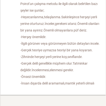
Poirot'un çalışma metodu ile ilgili olarak belirtilen bazı
şeyler ise şunlar;
-Heyecanlanma,telaşlanma.Sakinleşince herşeyi yerli
yerine oturturuz.İnceler,gerekeni atarız.Önemli olanları
bir yana ayırırız.Önemli olmayanlara püf deriz.
-Herşey önemlidir.
-İlgili görünen veya görünmeyen bütün detayları incele.
-Gerçek teoriye uymazsa teoriyi bir yana koyarsın.
-Zihninde herşeyi yerli yerine koy,sınıflandır.
-Gerçek delil genellikle müphem olur.Tatminkar
değildir.İncelenmesi,elenmesi gerekir.
-Önsezi önemlidir.
-İnsan dışarda delil aramamalı,mantık yeterli olmalı