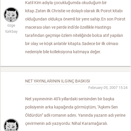
Katil Kim adıyla çocukluğumda okuduğum bir
kitap.Zaten ilk Christie ve dolaylı olarak ilk Poirot kitabı
olduğundan oldukça önemli bir yere sahip.En son Poirot
özge
macerası olan ve perde indi'de özellikle Hastings
türkbay
tarafından geçmişe özlem niteliğinde bolca atıf yapılan
bir olay ve köşk anlatılır kitapta.Sadece bir ilk olması
nedeniyle bile kolleksiyona katmaya değer.
NET YAYINLARININ ILGINÇ BASKISI
February 05, 2007 15:24
Net yayınevinin 40'lı yıllardaki serisinden bir başka
polisiyenin arka kapağında görmüştüm, "Aşkımı Sen
Öldürdün" adlı romanın adını. Yanında yazarın adı yerine
çevirmenin adı yazıyordu: Nihal Karamağaralı.