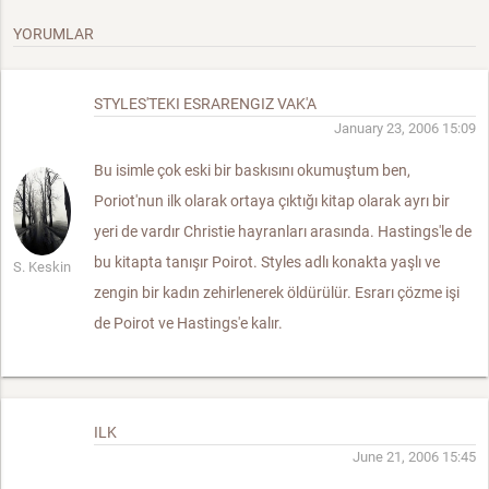
YORUMLAR
STYLES'TEKI ESRARENGIZ VAK'A
January 23, 2006 15:09
Bu isimle çok eski bir baskısını okumuştum ben,
Poriot'nun ilk olarak ortaya çıktığı kitap olarak ayrı bir
yeri de vardır Christie hayranları arasında. Hastings'le de
bu kitapta tanışır Poirot. Styles adlı konakta yaşlı ve
S. Keskin
zengin bir kadın zehirlenerek öldürülür. Esrarı çözme işi
de Poirot ve Hastings'e kalır.
ILK
June 21, 2006 15:45