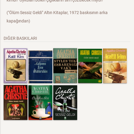
kimdi? Uykuları bölen çığlıkların sırrı çözülecek miydi?
("Ölüm Sessiz Geldi" Altın Kitaplar, 1972 baskısının arka
kapağından)
DIĞER BASKILARI