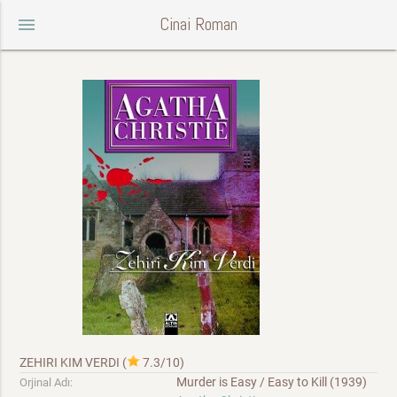
Cinai Roman
menu
ZEHIRI KIM VERDI
(
7.3/10
)
Murder is Easy / Easy to Kill (1939)
Orjinal Adı: