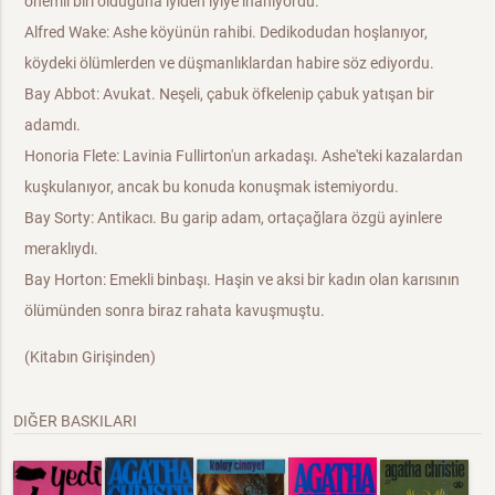
önemli biri olduğuna iyiden iyiye inanıyordu.
Alfred Wake: Ashe köyünün rahibi. Dedikodudan hoşlanıyor,
köydeki ölümlerden ve düşmanlıklardan habire söz ediyordu.
Bay Abbot: Avukat. Neşeli, çabuk öfkelenip çabuk yatışan bir
adamdı.
Honoria Flete: Lavinia Fullirton'un arkadaşı. Ashe'teki kazalardan
kuşkulanıyor, ancak bu konuda konuşmak istemiyordu.
Bay Sorty: Antikacı. Bu garip adam, ortaçağlara özgü ayinlere
meraklıydı.
Bay Horton: Emekli binbaşı. Haşin ve aksi bir kadın olan karısının
ölümünden sonra biraz rahata kavuşmuştu.
(Kitabın Girişinden)
DIĞER BASKILARI