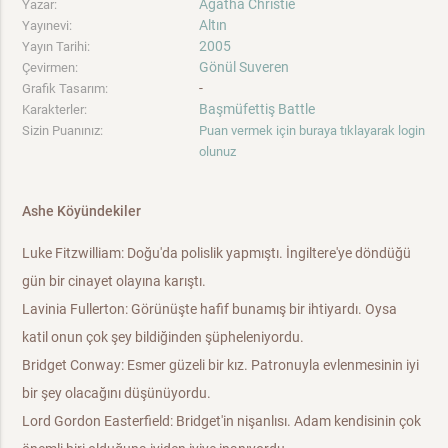
Agatha Christie
Yazar:
Altın
Yayınevi:
2005
Yayın Tarihi:
Gönül Suveren
Çevirmen:
-
Grafik Tasarım:
Başmüfettiş Battle
Karakterler:
Sizin Puanınız:
Puan vermek için buraya tıklayarak login
olunuz
Ashe Köyündekiler
Luke Fitzwilliam: Doğu'da polislik yapmıştı. İngiltere'ye döndüğü
gün bir cinayet olayına karıştı.
Lavinia Fullerton: Görünüşte hafif bunamış bir ihtiyardı. Oysa
katil onun çok şey bildiğinden şüpheleniyordu.
Bridget Conway: Esmer güzeli bir kız. Patronuyla evlenmesinin iyi
bir şey olacağını düşünüyordu.
Lord Gordon Easterfield: Bridget'in nişanlısı. Adam kendisinin çok