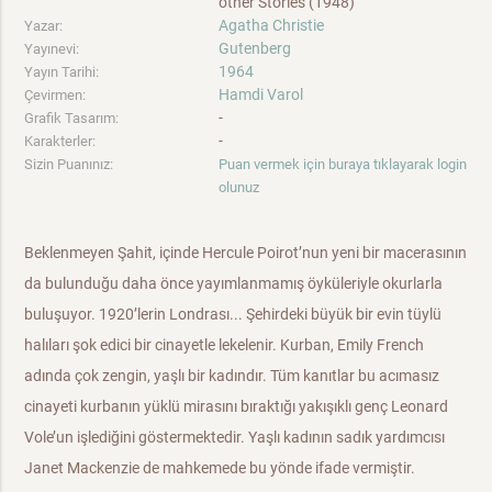
other Stories (1948)
Agatha Christie
Yazar:
Gutenberg
Yayınevi:
1964
Yayın Tarihi:
Hamdi Varol
Çevirmen:
-
Grafik Tasarım:
-
Karakterler:
Sizin Puanınız:
Puan vermek için buraya tıklayarak login
olunuz
Beklenmeyen Şahit, içinde Hercule Poirot’nun yeni bir macerasının
da bulunduğu daha önce yayımlanmamış öyküleriyle okurlarla
buluşuyor. 1920’lerin Londrası... Şehirdeki büyük bir evin tüylü
halıları şok edici bir cinayetle lekelenir. Kurban, Emily French
adında çok zengin, yaşlı bir kadındır. Tüm kanıtlar bu acımasız
cinayeti kurbanın yüklü mirasını bıraktığı yakışıklı genç Leonard
Vole’un işlediğini göstermektedir. Yaşlı kadının sadık yardımcısı
Janet Mackenzie de mahkemede bu yönde ifade vermiştir.