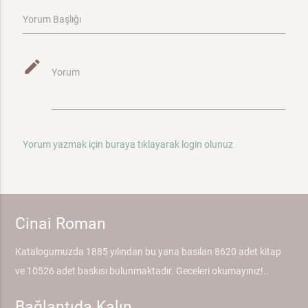
Yorum Başlığı
mode_edit
Yorum
Yorum yazmak için buraya tıklayarak login olunuz
Cinai Roman
Katalogumuzda 1885 yılından bu yana basılan 8620 adet kitap
ve 10526 adet baskısı bulunmaktadır. Geceleri okumayınız!..
Bağlantıda Kalın...