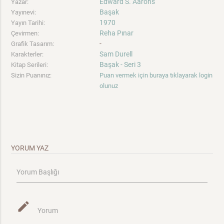
Edward S. Aarons
Yazar:
Başak
Yayınevi:
1970
Yayın Tarihi:
Reha Pınar
Çevirmen:
-
Grafik Tasarım:
Sam Durell
Karakterler:
Başak - Seri 3
Kitap Serileri:
Sizin Puanınız:
Puan vermek için buraya tıklayarak login
olunuz
YORUM YAZ
Yorum Başlığı
mode_edit
Yorum