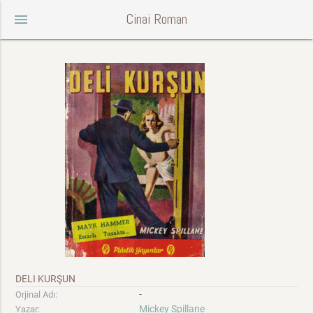
Cinai Roman
menu
DELI KURŞUN
-
Orjinal Adı:
Mickey Spillane
Yazar: