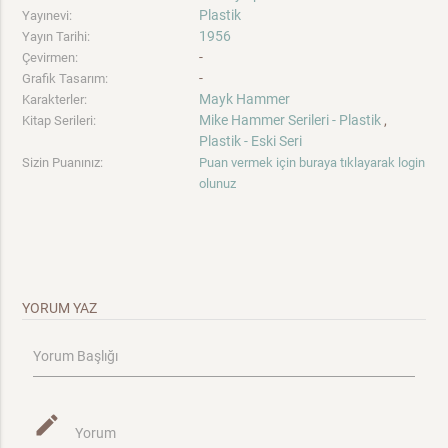
Plastik
Yayınevi:
1956
Yayın Tarihi:
-
Çevirmen:
-
Grafik Tasarım:
Mayk Hammer
Karakterler:
Mike Hammer Serileri - Plastik
,
Kitap Serileri:
Plastik - Eski Seri
Sizin Puanınız:
Puan vermek için buraya tıklayarak login
olunuz
YORUM YAZ
Yorum Başlığı
mode_edit
Yorum