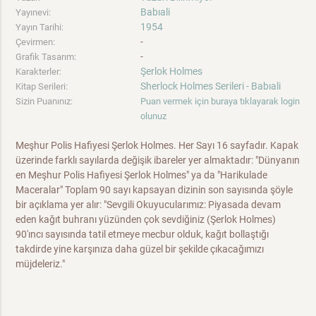
Babıali
Yayınevi:
1954
Yayın Tarihi:
-
Çevirmen:
-
Grafik Tasarım:
Şerlok Holmes
Karakterler:
Sherlock Holmes Serileri - Babıali
Kitap Serileri:
Sizin Puanınız:
Puan vermek için buraya tıklayarak login
olunuz
Meşhur Polis Hafiyesi Şerlok Holmes. Her Sayı 16 sayfadır. Kapak
üzerinde farklı sayılarda değişik ibareler yer almaktadır: "Dünyanın
en Meşhur Polis Hafiyesi Şerlok Holmes" ya da "Harikulade
Maceralar" Toplam 90 sayı kapsayan dizinin son sayısında şöyle
bir açıklama yer alır: "Sevgili Okuyucularımız: Piyasada devam
eden kağıt buhranı yüzünden çok sevdiğiniz (Şerlok Holmes)
90'ıncı sayısında tatil etmeye mecbur olduk, kağıt bollaştığı
takdirde yine karşınıza daha güzel bir şekilde çıkacağımızı
müjdeleriz."