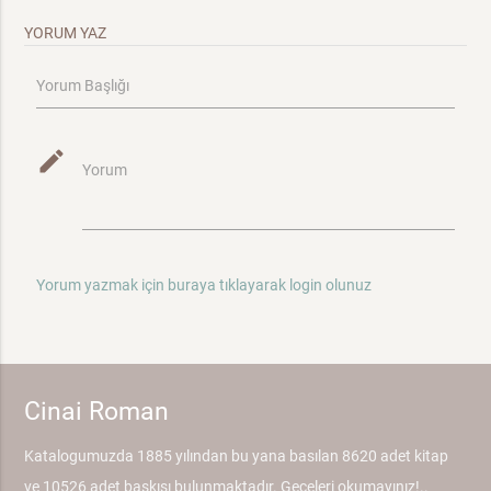
YORUM YAZ
Yorum Başlığı
mode_edit
Yorum
Yorum yazmak için buraya tıklayarak login olunuz
Cinai Roman
Katalogumuzda 1885 yılından bu yana basılan 8620 adet kitap
ve 10526 adet baskısı bulunmaktadır. Geceleri okumayınız!..