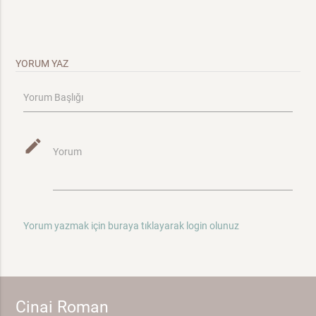
YORUM YAZ
Yorum Başlığı
mode_edit
Yorum
Yorum yazmak için buraya tıklayarak login olunuz
Cinai Roman