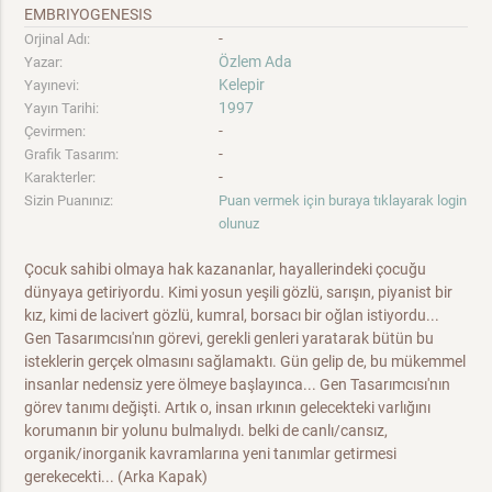
EMBRIYOGENESIS
-
Orjinal Adı:
Özlem Ada
Yazar:
Kelepir
Yayınevi:
1997
Yayın Tarihi:
-
Çevirmen:
-
Grafik Tasarım:
-
Karakterler:
Sizin Puanınız:
Puan vermek için buraya tıklayarak login
olunuz
Çocuk sahibi olmaya hak kazananlar, hayallerindeki çocuğu
dünyaya getiriyordu. Kimi yosun yeşili gözlü, sarışın, piyanist bir
kız, kimi de lacivert gözlü, kumral, borsacı bir oğlan istiyordu...
Gen Tasarımcısı'nın görevi, gerekli genleri yaratarak bütün bu
isteklerin gerçek olmasını sağlamaktı. Gün gelip de, bu mükemmel
insanlar nedensiz yere ölmeye başlayınca... Gen Tasarımcısı'nın
görev tanımı değişti. Artık o, insan ırkının gelecekteki varlığını
korumanın bir yolunu bulmalıydı. belki de canlı/cansız,
organik/inorganik kavramlarına yeni tanımlar getirmesi
gerekecekti... (Arka Kapak)