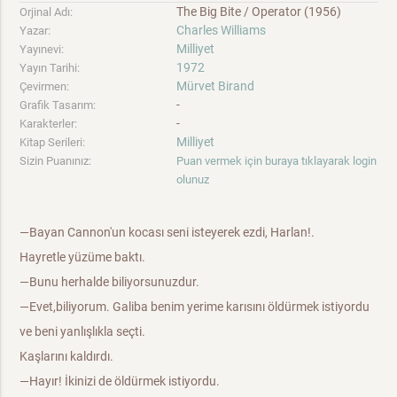
The Big Bite / Operator (1956)
Orjinal Adı:
Charles Williams
Yazar:
Milliyet
Yayınevi:
1972
Yayın Tarihi:
Mürvet Birand
Çevirmen:
-
Grafik Tasarım:
-
Karakterler:
Milliyet
Kitap Serileri:
Sizin Puanınız:
Puan vermek için buraya tıklayarak login
olunuz
—Bayan Cannon'un kocası seni isteyerek ezdi, Harlan!.
Hayretle yüzüme baktı.
—Bunu herhalde biliyorsunuzdur.
—Evet,biliyorum. Galiba benim yerime karısını öldürmek istiyordu
ve beni yanlışlıkla seçti.
Kaşlarını kaldırdı.
—Hayır! İkinizi de öldürmek istiyordu.