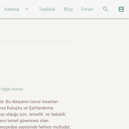
arrow_drop_down
search
account_box
Katalog
Topluluk
Blog
Forum
 login olunuz
ür. Bu dünyanın cesur insanları
rkez Kuluçka ve Şartlandırma
p olduğu için, 'annelik' ve 'babalık'
karın temel güvencesi olan
Hipnopedya sayesinde herkes mutludur;