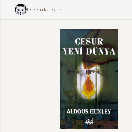
ccccci Geceleri okumayınız!..