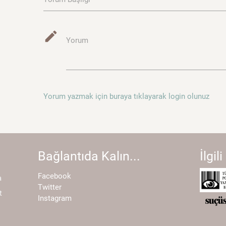
mode_edit
Yorum
Yorum yazmak için buraya tıklayarak login olunuz
Bağlantıda Kalın...
İlgili
Facebook
a
Twitter
t
Instagram