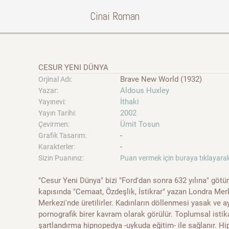
Cinai Roman
CESUR YENI DÜNYA
Brave New World (1932)
Orjinal Adı:
Aldous Huxley
Yazar:
İthaki
Yayınevi:
2002
Yayın Tarihi:
Ümit Tosun
Çevirmen:
-
Grafik Tasarım:
-
Karakterler:
Sizin Puanınız:
Puan vermek için buraya tıklayarak
"Cesur Yeni Dünya" bizi "Ford'dan sonra 632 yılına" götür
kapısında "Cemaat, Özdeşlik, İstikrar" yazan Londra Me
Merkezi'nde üretilirler. Kadınların döllenmesi yasak ve ayı
pornografik birer kavram olarak görülür. Toplumsal isti
şartlandırma hipnopedya -uykuda eğitim- ile sağlanır. 