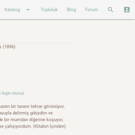
arrow_drop_down
search
account_box
Katalog
Topluluk
Blog
Forum
s (1896)
 login olunuz
 Bazen bir tanesi tekrar görünüyor,
usuyla delirmiş gibiydim ve
de bir mumdan diğerine koşuyor,
 çalışıyordum. (Kitabın İçinden)