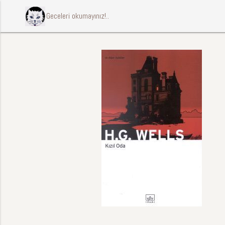
ccccci Geceleri okumayınız!..