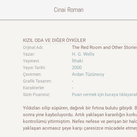
Cinai Roman
KIZIL ODA VE DIĞER ÖYKÜLER
The Red Room and Other Storie
Orjinal Adı:
H. G. Wells
Yazar:
İthaki
Yayınevi:
2000
Yayın Tarihi:
Ardan Tüzünsoy
Çevirmen:
-
Grafik Tasarım:
-
Karakterler:
Sizin Puanınız:
Puan vermek için buraya tıklayarak
Yıldızları silip süpüren, dağınık bir fırtına bulutu gibiydi.
sonra yine kayboluyordu. Artık yaklaşan karanlığın kork
kontrolümü yitirmiştim. Nefes nefese ve perişan bir hal
yaklaşan acımasız şeye karşı çaresizce mücadele etmeye