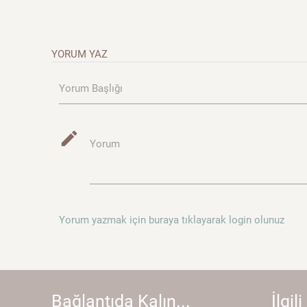
YORUM YAZ
Yorum Başlığı
mode_edit
Yorum
Yorum yazmak için buraya tıklayarak login olunuz
Bağlantıda Kalın...
İlgili