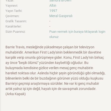
Sandra Brown
Yazar:
Altın
Yayınevi:
1997
Yayın Tarihi:
Meral Gaspıralı
Çevirmen:
-
Grafik Tasarım:
-
Karakterler:
Sizin Puanınız:
Puan vermek için buraya tıklayarak login
olunuz
Barrie Travis, mesleğinde yükselmeye çalışan bir televizyon
muhabiridir. Amerikan First Lady'sinin beklenmedik bir davetine
karşılık verip onunla görüşmeye gider. Konu, First Lady'nin birkaç
ay önce "beşik ölümü" yüzünden kaybettiği oğludur. Bu
buluşmada kendisine gizlice verilen mesaj genç muhabirin
hareket noktası olur. Aslında hiçbir şeyin göründüğü gibi olmadığı,
bilinenlerin belki de bir buzdağının görünen yüzü olduğu kuşkusu
Barrie'yi geçmişi araştırmaya sürükler. Ne var ki genç muhabir
artık yalnız işi için değil, hayatı için de savaşmak zorundadır.
(Arka Kapak)