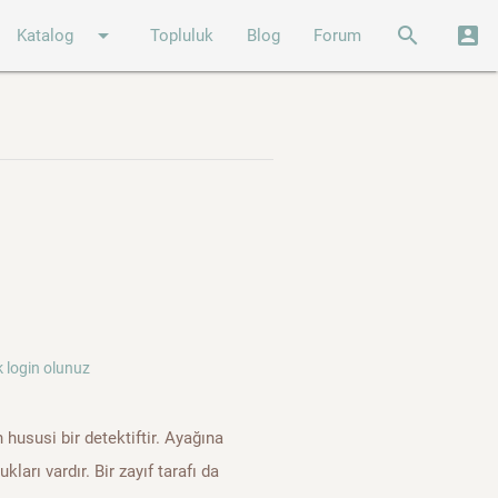
arrow_drop_down
search
account_box
Katalog
Topluluk
Blog
Forum
 login olunuz
 hususi bir detektiftir. Ayağına
rı vardır. Bir zayıf tarafı da