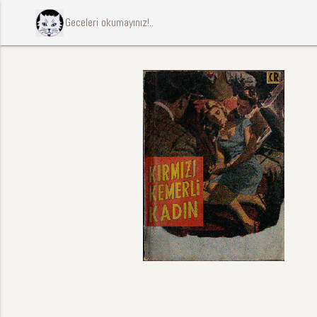
ccccci Geceleri okumayınız!..