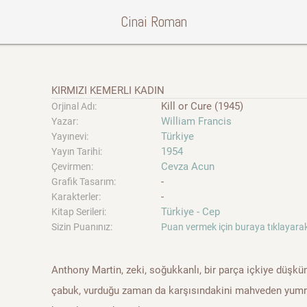
Cinai Roman
KIRMIZI KEMERLI KADIN
Kill or Cure (1945)
Orjinal Adı:
William Francis
Yazar:
Türkiye
Yayınevi:
1954
Yayın Tarihi:
Cevza Acun
Çevirmen:
-
Grafik Tasarım:
-
Karakterler:
Türkiye - Cep
Kitap Serileri:
Sizin Puanınız:
Puan vermek için buraya tıklayarak
Anthony Martin, zeki, soğukkanlı, bir parça içkiye düşkün
çabuk, vurduğu zaman da karşısındakini mahveden yumrukla