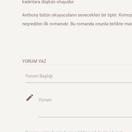
kadınlara düşkün oluşudur.
Anthony bütün okuyucuların sevecekleri bir tiptir. Kırmız
neşredilen ilk romanıdır. Bu romanda onunla birlikte m
YORUM YAZ
Yorum Başlığı
mode_edit
Yorum