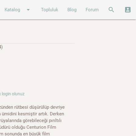
arrow_drop_down
search
account_box
Katalog
Topluluk
Blog
Forum
4)
 login olunuz
zünden rütbesi düşürülüp devriye
n ümidini kesmiştir artık. Derken
yalarında görebileceği pırıltılı
 Müdürü olduğu Centurion Film
arm sonunda en büyük film