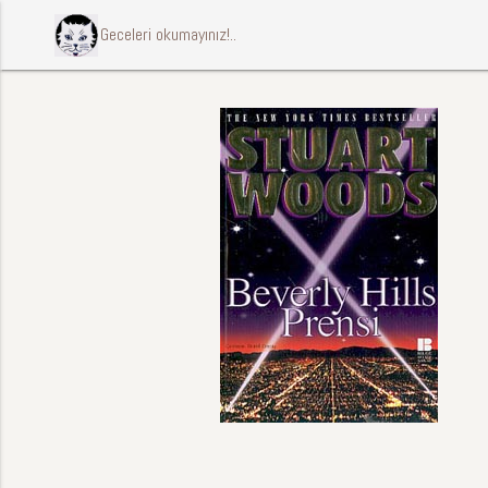
ccccci Geceleri okumayınız!..