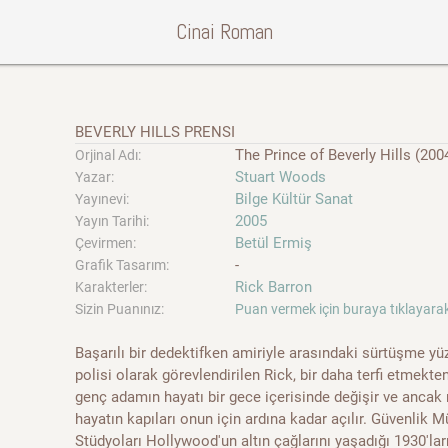
Cinai Roman
BEVERLY HILLS PRENSI
The Prince of Beverly Hills (200
Orjinal Adı:
Stuart Woods
Yazar:
Bilge Kültür Sanat
Yayınevi:
2005
Yayın Tarihi:
Betül Ermiş
Çevirmen:
-
Grafik Tasarım:
Rick Barron
Karakterler:
Sizin Puanınız:
Puan vermek için buraya tıklayarak
Başarılı bir dedektifken amiriyle arasındaki sürtüşme yü
polisi olarak görevlendirilen Rick, bir daha terfi etmekte
genç adamın hayatı bir gece içerisinde değişir ve ancak rü
hayatın kapıları onun için ardına kadar açılır. Güvenlik
Stüdyoları Hollywood'un altın çağlarını yaşadığı 1930'l