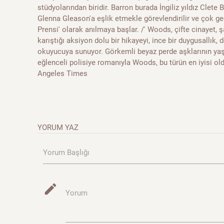
stüdyolarından biridir. Barron burada İngiliz yıldız Clete 
Glenna Gleason'a eşlik etmekle görevlendirilir ve çok g
Prensi' olarak anılmaya başlar. /' Woods, çifte cinayet, ş
karıştığı aksiyon dolu bir hikayeyi, ince bir duygusallık
okuyucuya sunuyor. Görkemli beyaz perde aşklarının ya
eğlenceli polisiye romanıyla Woods, bu türün en iyisi old
Angeles Times
YORUM YAZ
Yorum Başlığı
mode_edit
Yorum